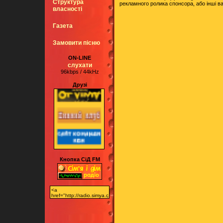
Структура
рекламного ролика спонсора, aбо інші в
власності
Газета
Замовити пісню
ON-LINE
слухати
96kbps / 44kHz
Друзі
Кнопка СіД FM