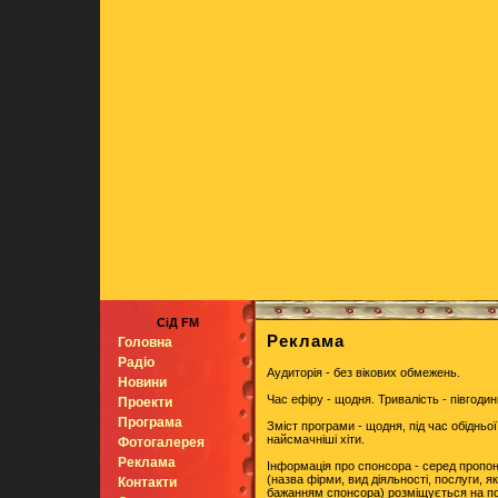
СіД FM
Реклама
Головна
Радіо
Аудиторія - без вікових обмежень.
Новини
Час ефіру - щодня. Тривалість - півгодини
Проекти
Програма
Зміст програми - щодня, під час обіднь
найсмачніші хіти.
Фотогалерея
Реклама
Інформація про спонсора - серед пропон
(назва фірми, вид діяльності, послуги, я
Контакти
бажанням спонсора) розміщується на поч